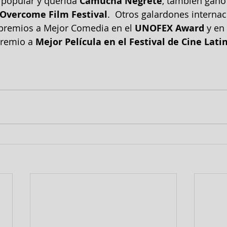
popular y querida 
Camucha Negrete
, también ganó
 Overcome Film Festival
.  Otros galardones internac
 premios a Mejor Comedia en el 
UNOFEX Award
 y en 
premio a 
Mejor Película en el Festival de Cine Lat