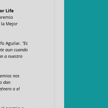
 
r Life 
premio 
 la Mejor 
o Aguilar. 
“Es 
te aun cuando 
n a nuestro 
remios nos 
o dan 
género o el 