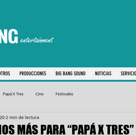
OTROS
PRODUCCIONES
BIG BANG SOUND
NOTICIAS
SERVICI
Papá X Tres
Cine
Festivales
020
2 min de lectura
OS MÁS PARA “PAPÁ X TRES”