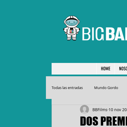
HOME
NOS
Todas las entradas
Mundo Gordo
BBFilms
10 nov 2
DOS PREMI