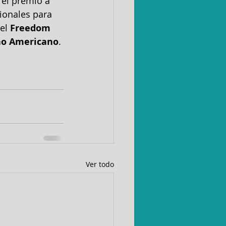
 el premio a 
ionales para 
el 
Freedom 
ino Americano
. 
Ver todo