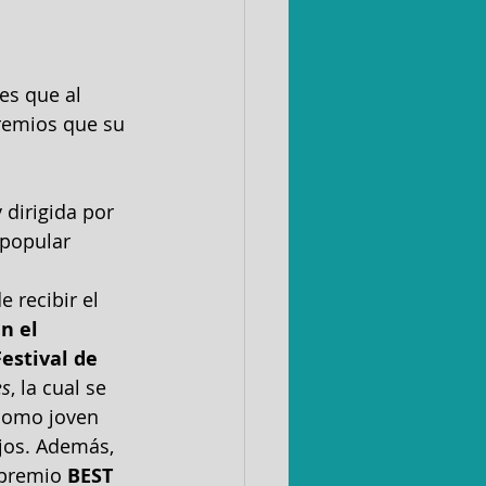
es que al 
remios que su 
 dirigida por 
 popular 
 recibir el 
n el 
estival de 
es
, la cual se 
como joven 
jos. Además, 
 premio 
BEST 