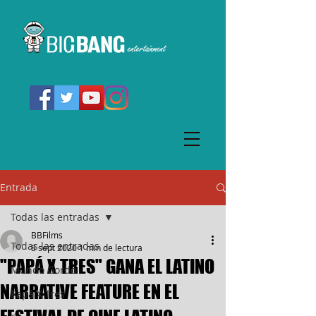
Entrada
Todas las entradas
BBFilms
Todas las entradas
8 sept 2020
1 min de lectura
"PAPÁ X TRES" GANA EL LATINO
Mundo Gordo
NARRATIVE FEATURE EN EL
Papá X Tres