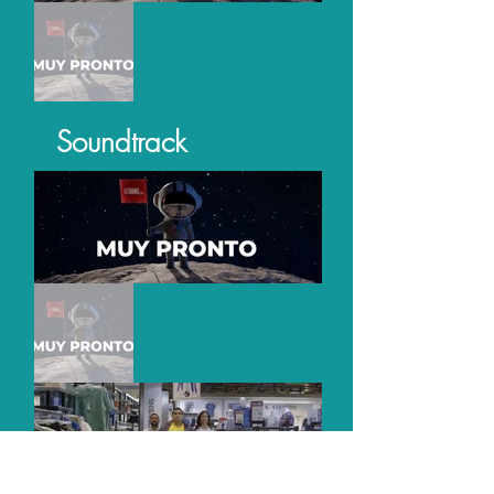
Soundtrack