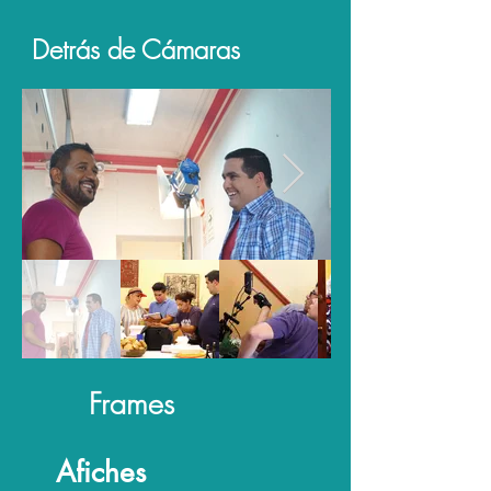
Detrás de Cámaras
Frames
Afiches