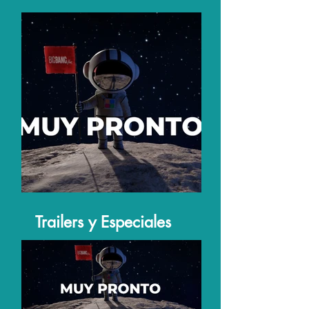
Trailers y Especiales